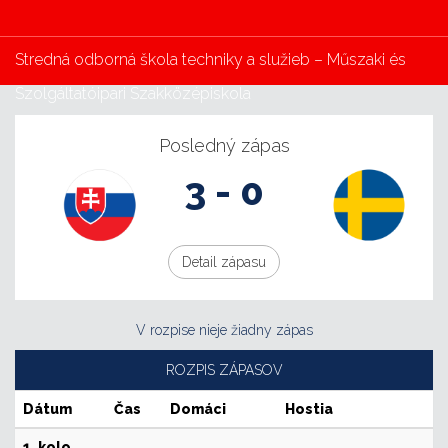
Stredná odborná škola techniky a služieb – Műszaki és
Szolgáltatóipari Szakközépiskola
Posledný zápas
3
-
0
Detail zápasu
V rozpise nieje žiadny zápas
ROZPIS ZÁPASOV
Dátum
Čas
Domáci
Hostia
1. kolo