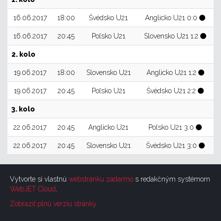
16.06.2017
18:00
Švédsko U21
Anglicko U21
0:0
16.06.2017
20:45
Poľsko U21
Slovensko U21
1:2
2. kolo
19.06.2017
18:00
Slovensko U21
Anglicko U21
1:2
19.06.2017
20:45
Poľsko U21
Švédsko U21
2:2
3. kolo
22.06.2017
20:45
Anglicko U21
Poľsko U21
3:0
22.06.2017
20:45
Slovensko U21
Švédsko U21
3:0
Vytvorte si vlastnú
webstránku zadarmo
s redakčným systémom
WebJET Cloud
.
Zobraziť plnú verziu stránky